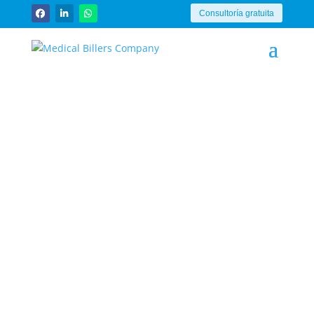
Consultoría gratuita
Usuario o Email | Username or E-mail
*
Contraseña | Password
*
Mantenerme conectado
Registrar | Register