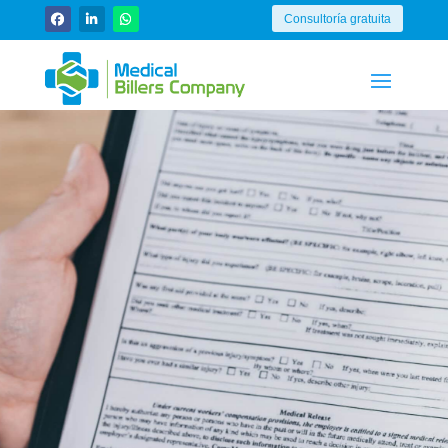
Consultoría gratuita
Formularios para
reclamos médicos -
MH
¿Su proceso de cobro al seguro es lento y
penoso? ¿Aún con dudas si el proceso es
efectivo? ¿Desea mejorar y agilizar su
proceso de pago? Consúltenos.