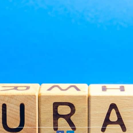
Medical coding specialist
Billing specialist
Billing supervisor
Reembolso a médicos
Reembolso a pacientes
Veterans living Overseas
TRICARE – CHAMP VA – FMP VA
Private insurance
info@medicalbillerscompany.com